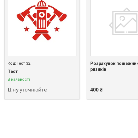
Тест 32
Розрахунок пожежник
ризиків
+380 (68) 535-90-01
+380 (68) 535-90-01
Тест
В наявності
Ціну уточнюйте
400 ₴