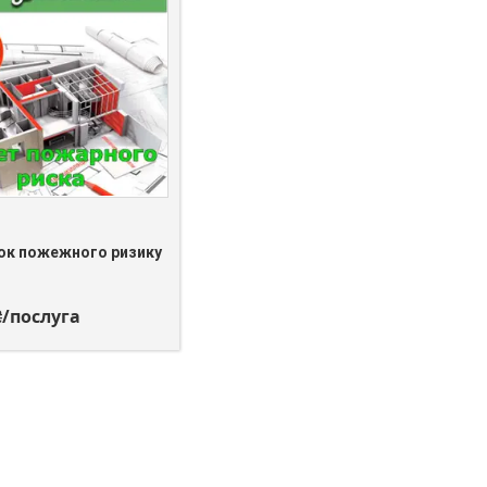
 535-90-01
ок пожежного ризику
₴/послуга