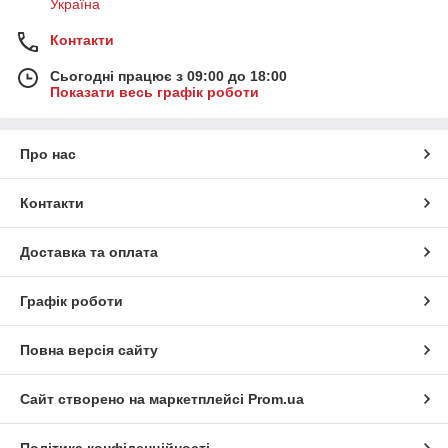
Україна
Огнезащитная обработка ткани
Контакти
Огнезащита строительных конструкций
Обслуживание систем дымоудаления
Сьогодні працює з 09:00 до 18:00
Показати весь графік роботи
Монтаж противопожарных сигнализаций
Проверка качества огнезащитной обработки
Монтаж систем водяного пожаротушения
Про нас
Монтаж систем пожаротушения
Контакти
Монтаж системи газового пожежогасіння
Доставка та оплата
Графік роботи
Повна версія сайту
Сайт створено на маркетплейсі
Prom.ua