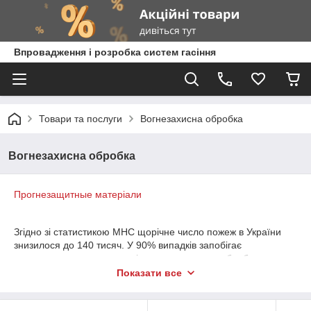
Впровадження і розробка систем гасіння
Товари та послуги
Вогнезахисна обробка
Вогнезахисна обробка
Про
гнезащитные матеріали
Згідно зі статистикою МНС щорічне число пожеж в України
знизилося до 140 тисяч. У 90% випадків запобігає
розповсюдженню вогню якісна вогнезахисна обробка.
Показати все
Захистіть рідний будинок і близьких від пожежі!
«Брандтрейд» здійснює роботи лише із сертифікованими
матеріалами.