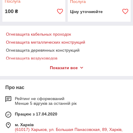
Послуга
Послуга
різноманітний. Ми вибираємо для вас високопробні
матеріали, перевірені часом і нашим досвідом. Зводимо
100
₴
Ціну уточнюйте
пожежні ризики до нуля!
Огнезащита кабельных проходок
Огнезащита металлических конструкций
Огнезащита деревянных конструкций
Огнезащита воздуховодов
Обслуживание систем пожаротушения
Показати все
Обслуживание каминов и дымоходов
Обслуживание пожарных сигнализаций
Про нас
Продажа огнезащитных материалов для древесины
Огнезащита чердачных конструкций
Рейтинг не сформований
Менше 5 відгуків за останній рік
Огнезащита кровли
Працює з 17.04.2020
Продажа огнезащитных материалов для металла
Продажа огнезащитной краски для воздховодов
м. Харків
(61017) Харьков, ул. Большая Панасовская, 89, Харків,
Огнезащита кабелей