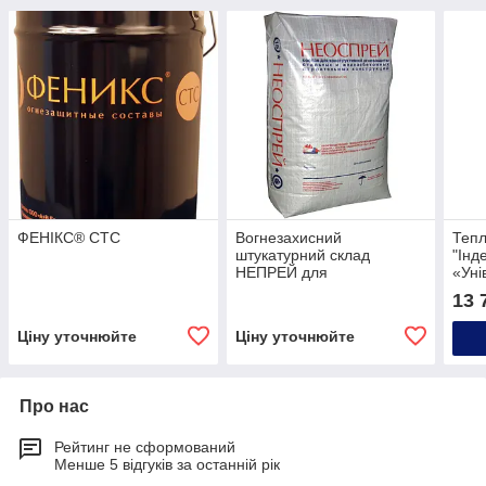
ФЕНІКС® СТС
Вогнезахисний
Тепл
штукатурний склад
"Інд
НЕПРЕЙ для
«Уні
залізобетонних
13 
конструкцій
Ціну уточнюйте
Ціну уточнюйте
Про нас
Рейтинг не сформований
Менше 5 відгуків за останній рік