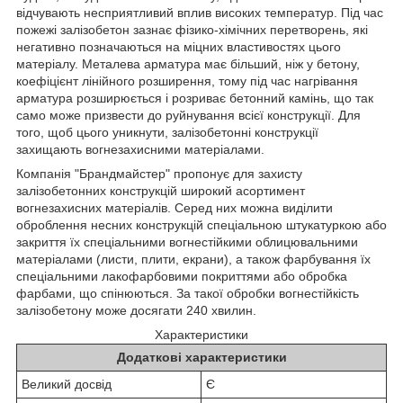
відчувають несприятливий вплив високих температур. Під час
пожежі залізобетон зазнає фізико-хімічних перетворень, які
негативно позначаються на міцних властивостях цього
матеріалу. Металева арматура має більший, ніж у бетону,
коефіцієнт лінійного розширення, тому під час нагрівання
арматура розширюється і розриває бетонний камінь, що так
само може призвести до руйнування всієї конструкції. Для
того, щоб цього уникнути, залізобетонні конструкції
захищають вогнезахисними матеріалами.
Компанія "Брандмайстер" пропонує для захисту
залізобетонних конструкцій широкий асортимент
вогнезахисних матеріалів. Серед них можна виділити
оброблення несних конструкцій спеціальною штукатуркою або
закриття їх спеціальними вогнестійкими облицювальними
матеріалами (листи, плити, екрани), а також фарбування їх
спеціальними лакофарбовими покриттями або обробка
фарбами, що спінюються. За такої обробки вогнестійкість
залізобетону може досягати 240 хвилин.
Характеристики
Додаткові характеристики
Великий досвід
Є