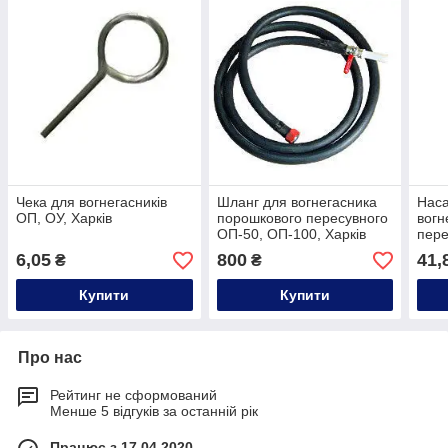
Чека для вогнегасників
Шланг для вогнегасника
Наса
ОП, ОУ, Харків
порошкового пересувного
вогн
ОП-50, ОП-100, Харків
пере
ОП-1
6,05
800
41,
₴
₴
Купити
Купити
Про нас
Рейтинг не сформований
Менше 5 відгуків за останній рік
Працює з 17.04.2020