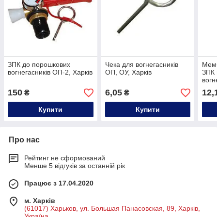
ЗПК до порошкових
Чека для вогнегасників
Мемб
вогнегасників ОП-2, Харків
ОП, ОУ, Харків
ЗПК 
вогн
150
6,05
12,
₴
₴
Купити
Купити
Про нас
Рейтинг не сформований
Менше 5 відгуків за останній рік
Працює з 17.04.2020
м. Харків
(61017) Харьков, ул. Большая Панасовская, 89, Харків,
Україна