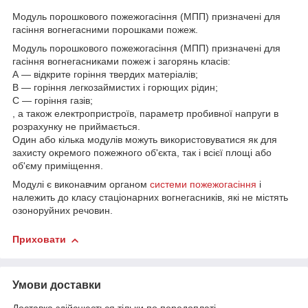
Модуль порошкового пожежогасіння (МПП) призначені для
гасіння вогнегасними порошками пожеж.
Модуль порошкового пожежогасіння (МПП) призначені для
гасіння вогнегасниками пожеж і загорянь класів:
А — відкрите горіння твердих матеріалів;
В — горіння легкозаймистих і горющих рідин;
С — горіння газів;
, а також електропристроїв, параметр пробивної напруги в
розрахунку не приймається.
Один або кілька модулів можуть використовуватися як для
захисту окремого пожежного об'єкта, так і всієї площі або
об'єму приміщення.
Модулі є виконавчим органом
системи пожежогасіння
і
належить до класу стаціонарних вогнегасників, які не містять
озоноруйних речовин.
Приховати
Умови доставки
Доставка здійснюється тільки по передоплаті.