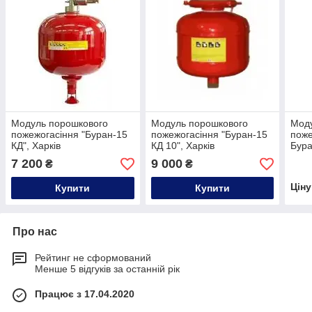
Модуль порошкового
Модуль порошкового
Мод
пожежогасіння "Буран-15
пожежогасіння "Буран-15
поже
КД", Харків
КД 10", Харків
Бура
7 200
9 000
₴
₴
Цін
Купити
Купити
Про нас
Рейтинг не сформований
Менше 5 відгуків за останній рік
Працює з 17.04.2020