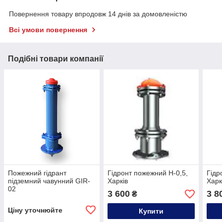
Повернення товару впродовж 14 днів за домовленістю
Всі умови повернення
Подібні товари компанії
Пожежний гідрант
Гідронт пожежний Н-0,5,
Гідр
підземний чавунний GIR-
Харків
Харк
02
3 600
3 8
₴
Ціну уточнюйте
Купити