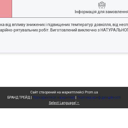
Інформація для замовленн
а від впливу знижених і підвищених температур довкілля, від нес
 аварійно-рятувальних робіт. Виготовлений виключно з НАТУРАЛЬН
Сайт створений на маркетплейсі
Prom.ua
БРАНД ТРЕЙД |
Поскаржитися на контент
|
Політика конфіденційності
Select Language
▼