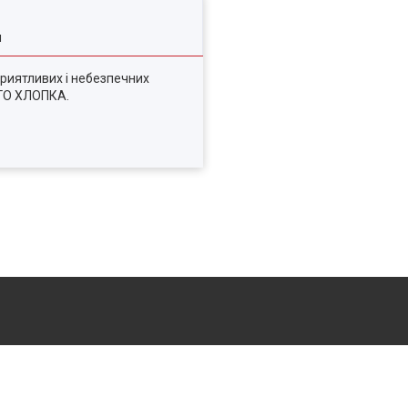
я
приятливих і небезпечних
ОГО ХЛОПКА.