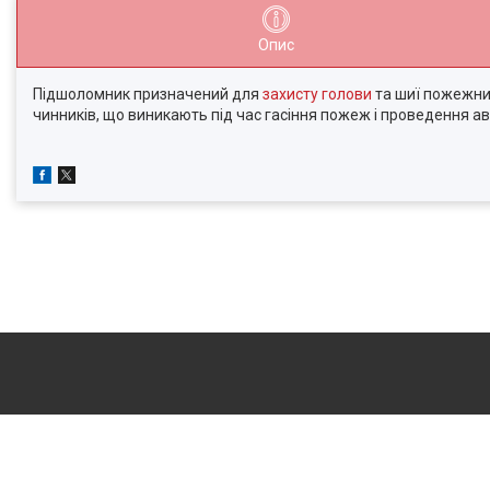
Опис
Підшоломник призначений для
захисту голови
та шиї пожежник
чинників, що виникають під час гасіння пожеж і проведення