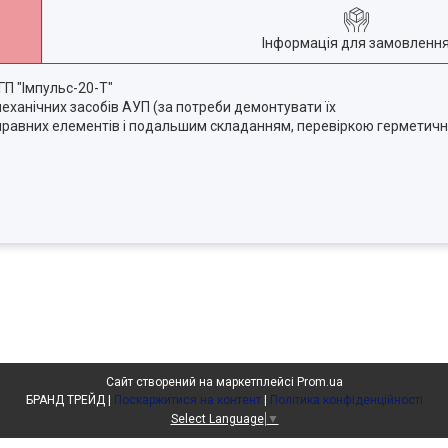
Інформація для замовленн
МГП "Імпульс-20-Т"
механічних засобів АУП (за потреби демонтувати їх
справних елементів і подальшим складанням, перевіркою герметичн
Сайт створений на маркетплейсі
Prom.ua
БРАНД ТРЕЙД |
Поскаржитися на контент
|
Політика конфіденційності
Select Language
▼