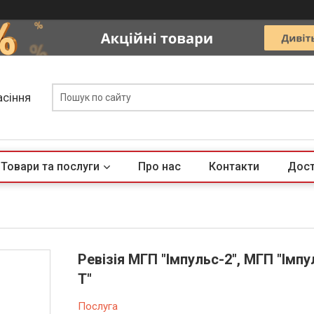
асіння
Товари та послуги
Про нас
Контакти
Дост
Ревізія МГП "Імпульс-2", МГП "Імпу
Т"
Послуга