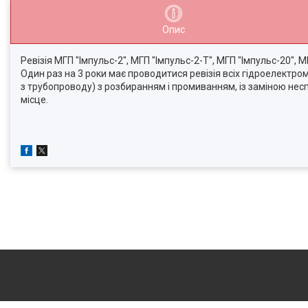
Опис
Ревізія МГП "Імпульс-2", МГП "Імпульс-2-Т", МГП "Імпульс-20", 
Один раз на 3 роки має проводитися ревізія всіх гідроелектро
з трубопроводу) з розбиранням і промиванням, із заміною не
місце.