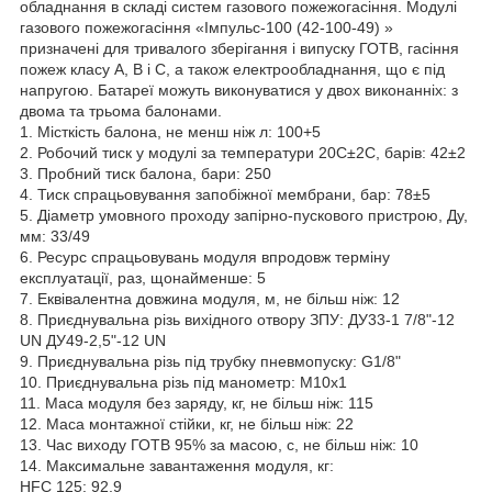
обладнання в складі систем газового пожежогасіння. Модулі
газового пожежогасіння «Імпульс-100 (42-100-49) »
призначені для тривалого зберігання і випуску ГОТВ, гасіння
пожеж класу А, В і С, а також електрообладнання, що є під
напругою. Батареї можуть виконуватися у двох виконанніх: з
двома та трьома балонами.
1. Місткість балона, не менш ніж л: 100+5
2. Робочий тиск у модулі за температури 20С±2С, барів: 42±2
3. Пробний тиск балона, бари: 250
4. Тиск спрацьовування запобіжної мембрани, бар: 78±5
5. Діаметр умовного проходу запірно-пускового пристрою, Ду,
мм: 33/49
6. Ресурс спрацьовувань модуля впродовж терміну
експлуатації, раз, щонайменше: 5
7. Еквівалентна довжина модуля, м, не більш ніж: 12
8. Приєднувальна різь вихідного отвору ЗПУ: ДУ33-1 7/8"-12
UN ДУ49-2,5"-12 UN
9. Приєднувальна різь під трубку пневмопуску: G1/8"
10. Приєднувальна різь під манометр: M10x1
11. Маса модуля без заряду, кг, не більш ніж: 115
12. Маса монтажної стійки, кг, не більш ніж: 22
13. Час виходу ГОТВ 95% за масою, с, не більш ніж: 10
14. Максимальне завантаження модуля, кг:
НFC 125: 92,9