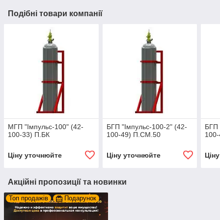
Подібні товари компанії
МГП "Імпульс-100" (42-
БГП "Імпульс-100-2" (42-
БГП 
100-33) П.БК
100-49) П.СМ.50
100-
Ціну уточнюйте
Ціну уточнюйте
Цін
Акційні пропозиції та новинки
Топ продажів
Подарунок