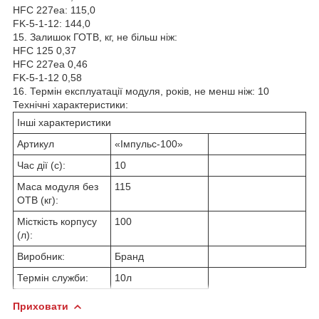
HFC 227еа: 115,0
FK-5-1-12: 144,0
15. Залишок ГОТВ, кг, не більш ніж:
НFC 125 0,37
HFC 227еа 0,46
FK-5-1-12 0,58
16. Термін експлуатації модуля, років, не менш ніж: 10
Технічні характеристики:
Інші характеристики
Артикул
«Імпульс-100»
Час дії (с):
10
Маса модуля без
115
ОТВ (кг):
Місткість корпусу
100
(л):
Виробник:
Бранд
Термін служби:
10л
Приховати