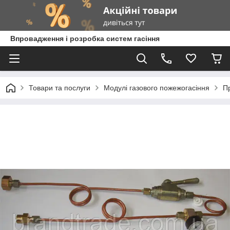
Впровадження і розробка систем гасіння
Товари та послуги
Модулі газового пожежогасіння
П