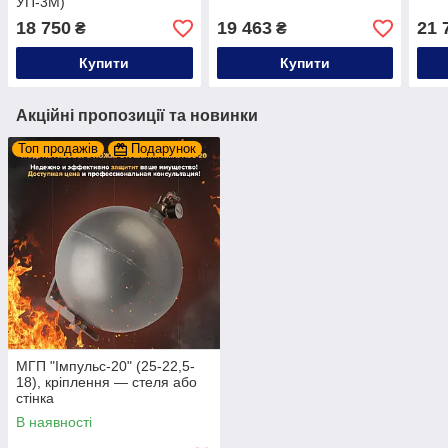
УП-3М)
18 750
19 463
21 
₴
₴
Купити
Купити
Акційні пропозиції та новинки
Топ продажів
Подарунок
МГП "Імпульс-20" (25-22,5-
18), кріплення — стеля або
стінка
В наявності