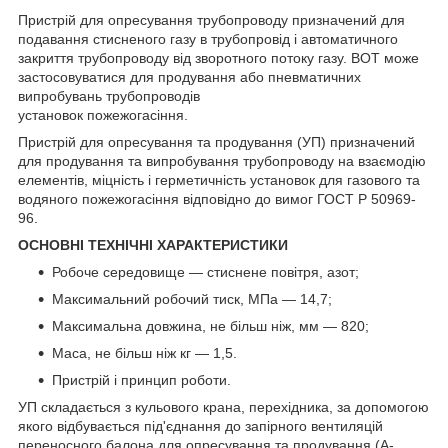
Пристрій для опресування трубопроводу призначений для
подавання стисненого газу в трубопровід і автоматичного
закриття трубопроводу від зворотного потоку газу. ВОТ може
застосовуватися для продування або пневматичних
випробувань трубопроводів
установок пожежогасіння.
Пристрій для опресування та продування (УП) призначений
для продування та випробування трубопроводу на взаємодію
елементів, міцність і герметичність установок для газового та
водяного пожежогасіння відповідно до вимог ГОСТ Р 50969-
96.
ОСНОВНІ ТЕХНІЧНІ ХАРАКТЕРИСТИКИ
Робоче середовище — стиснене повітря, азот;
Максимальний робочий тиск, МПа — 14,7;
Максимальна довжина, не більш ніж, мм — 820;
Маса, не більш ніж кг — 1,5.
Пристрій і принцип роботи.
УП складається з кульового крана, перехідника, за допомогою
якого відбувається під'єднання до запірного вентиляцій
переносного балона для опресування та продування (А-