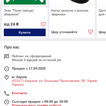
Знак "Пункт (місце)
Каска захисна з маскою
Щито
збирання"
зварника
для 
24
від
₴
Ціну уточнюйте
Цін
Купити
Про нас
Рейтинг не сформований
Менше 5 відгуків за останній рік
Працює з 17.04.2020
м. Харків
(61017) Харьков, ул. Большая Панасовская, 89, Харків,
Україна
Контакти
Сьогодні працює з 09:00 до 18:00
Показати весь графік роботи