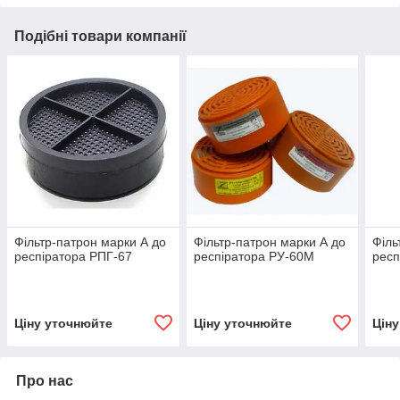
Подібні товари компанії
Фільтр-патрон марки А до
Фільтр-патрон марки А до
Філь
респіратора РПГ-67
респіратора РУ-60М
респ
Ціну уточнюйте
Ціну уточнюйте
Цін
Про нас