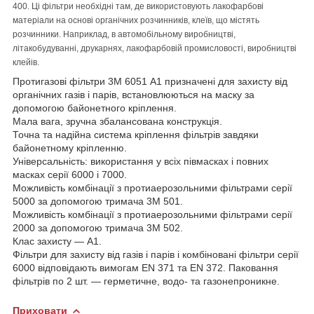
400. Ці фільтри необхідні там, де використовують лакофарбові
матеріали на основі органічних розчинників, клеїв, що містять
розчинники. Наприклад, в автомобільному виробництві,
літакобудуванні, друкарнях, лакофарбовій промисловості, виробництві
клейів.
Протигазові фільтри 3М 6051 А1 призначені для захисту від
органічних газів і парів, встановлюються на маску за
допомогою байонетного кріплення.
Мала вага, зручна збалансована конструкція.
Точна та надійна система кріплення фільтрів завдяки
байонетному кріпленню.
Універсальність: використання у всіх півмасках і повних
масках серії 6000 і 7000.
Можливість комбінації з протиаерозольними фільтрами серії
5000 за допомогою тримача 3М 501.
Можливість комбінації з протиаерозольними фільтрами серії
2000 за допомогою тримача 3М 502.
Клас захисту — А1.
Фільтри для захисту від газів і парів і комбіновані фільтри серії
6000 відповідають вимогам EN 371 та EN 372. Паковання
фільтрів по 2 шт. — герметичне, водо- та газонепроникне.
Приховати