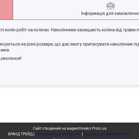
Інформація для замовленн
ті колін робіт на колінах. Наколінники захищають коліна від травм 
іксуються на різні розміри, що дає змогу припасувати наколінник пі
ника.
адоволення!
Сайт створений на маркетплейсі
Prom.ua
БРАНД ТРЕЙД |
Поскаржитися на контент
|
Політика конфіденційності