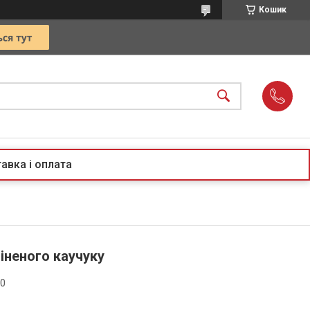
Кошик
авка і оплата
піненого каучуку
70