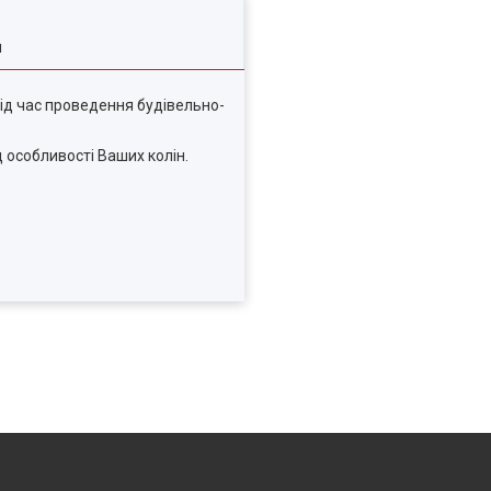
я
під час проведення будівельно-
д особливості Ваших колін.