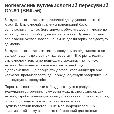
Вогнегасник вуглекислотний пересувний
ОУ-80 (ВВК-56)
Заглушені вогнегасники призначені для усунення пожежі
класу B. Вуглекислий газ, яким наповнений балон
вогнегасника, під час його випуску, обмежує доступ кисню до
вогню, у такий спосіб усуваючи запалення. Вуглекислотний
вогнегасник усуває загоряння, які не здатні горіти без доступу
до кисню.
Заглушені вогнегасники використовують на підприємствах/в
офісах тощо, , де є оргтехніка, верстати ЧПУ, різна техніка:
вуглекислоти зовсім не пошкоджує механізми та не псує
техніку. Заглушені вогнегасники також необхідні
підприємствам, що працюють у сфері фарминдустрії або
харчової промисловості, де необхідно усунути загоряння, не
пошкоджуючи продукцію.
Порошкові вогнегасники забруднюють усе в радіусі
тушкування загоряння, тому вони можуть зіпсувати/ломати
техніку, і зробити непридатними до вживання: пшеницю, олію,
соки тощо, куди може потрапити вогнегасник.
Вуглекислотний вогнегасник не має забруднювальних
властивостей, тому він повністю безпечний для їстівних