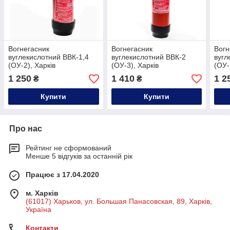
Вогнегасник
Вогнегасник
Вогн
вуглекислотний ВВК-1,4
вуглекислотний ВВК-2
вугл
(ОУ-2), Харків
(ОУ-3), Харків
(ОУ-
1 250
1 410
1 2
₴
₴
Купити
Купити
Про нас
Рейтинг не сформований
Менше 5 відгуків за останній рік
Працює з 17.04.2020
м. Харків
(61017) Харьков, ул. Большая Панасовская, 89, Харків,
Україна
Контакти