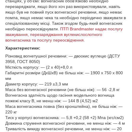
станціях, у об'ємі: вогнегасник обов'язково необхідно
перезаряджати, якщо його хоч раз використовували, навіть
якщо був не повний пуск вогнегасної речовини, якщо немає
помпа, якщо немає чека та необхідно періодично зважувати в
спеціалізованому місці. Також згодом будь-який вогнегасник
необхідно переосвідчувати.
ПТП Brandmaster надає послугу
зважування, перезаряджання вуглекислослотного
вогнегасника та послугу переосвідчення.
Характеристики:
Різновид вогнетушної речовини: — двоокис вуглецю (ДСТУ
3958, ГОСТ 8050)
Місткість корпусу: — (2 х 40)+8,0 л
Габаритні розміри (ДхШхВ) не більш ніж: — 1900 х 750 х 800
мм
Діаметр корпусу: — 219 ±3,3 мм
Маса без вогнегасної речовини (не більш ніж): — 56 -2,8 кг
Вогнегасна здатність щодо гасіння модельного вогнища
пожежі класу B, не менш ніж: — 144 В (4,52) м2
Маса вогнегасника повна (без кронштейна), не більш ніж: —
220 кг
Тиск у корпусі вогнегасника: — 5,8 +0,2 (58 +2) Мпа (кгс/см2)
Довжина струменя вогнегасної речовини, не менш ніж: — 4 м
Тривалість викиду вогнегасної речовини, не менш ніж: — 20