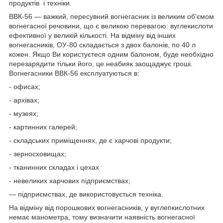
продуктів і техніки.
ВВК-56 — важкий, пересувний вогнегасник із великим об'ємом
вогнегасної речовини, що є великою перевагою: вуглекислоти
ефективної у великій кількості. На відміну від інших
вогнегасників, ОУ-80 складається з двох балонів, по 40 л
кожен. Якщо Ви користуєтеся одним балоном, буде необхідно
перезарядити тільки його, це неабияк заощаджує гроші.
Вогнегасники ВВК-56 експлуатуються в:
- офисах;
- архівах;
- музеях;
- картинних галерей;
- складських приміщеннях, де є харчові продукти;
- зерносховищах;
- тканинних складах і цехах
- невеликих харчових підприємствах;
— підприємствах, де використовується техніка.
На відміну від порошкових вогнегасників, у вуглепкислотних
немає манометра, тому визначити наявність вогнегасної