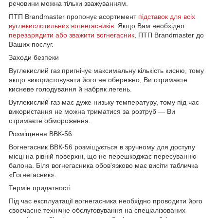
речовини можна тільки зважуванням.
ПТП Brandmaster пропонує асортимент
підставок для всіх
вуглекислотильних вогнегасників.
Якщо Вам необхідно
перезарядити або зважити вогнегасник
, ПТП Brandmaster до
Ваших послуг.
Заходи безпеки
Вуглекислий газ пригнічує максимальну кількість кисню, тому
якщо використовувати його не обережно, Ви отримаєте
кисневе голодування й набряк легень.
Вуглекислий газ має дуже низьку температуру, тому під час
використання не можна триматися за розтруб — Ви
отримаєте обмороження.
Розміщення ВВК-56
Вогнегасник ВВК-56 розміщується в зручному для доступу
місці на рівній поверхні, що не перешкоджає пересуванню
балона. Біля вогнегасника обов'язково має висіти табличка
«Гогнегасник».
Термін придатності
Під час експлуатації вогнегасника необхідно проводити його
своєчасне технічне обслуговування на спеціалізованих