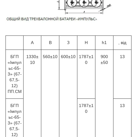
А
В
З
Н
h1
, від
БГП
1330±
560±10
600±10
1787±1
900
13
«Імпул
10
0
±50
ьс-65-
3» (67-
67,5-
12)
ПП.СМ
БГП
1787±1
13
«Імпул
0
ьс-65-
3» (67-
67,5-
12)