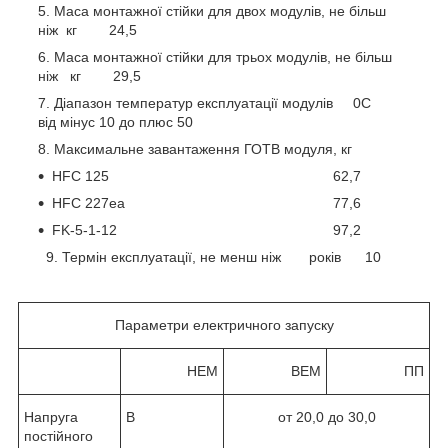
Маса монтажної стійки для двох модулів, не більш
ніж кг 24,5
Маса монтажної стійки для трьох модулів, не більш
ніж кг 29,5
Діапазон температур експлуатації модулів 0С
від мінус 10 до плюс 50
Максимальне завантаження ГОТВ модуля, кг
HFC 125 62,7
HFC 227ea 77,6
FK-5-1-12 97,2
9. Термін експлуатації, не менш ніж років 10
Параметри електричного запуску
НЕМ
ВЕМ
ПП
Напруга
В
от 20,0 до 30,0
постійного