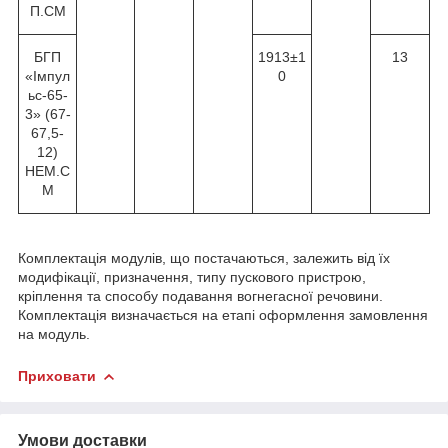
П.СМ
БГП
1913±1
13
«Імпул
0
ьс-65-
3» (67-
67,5-
12)
НЕМ.С
М
Комплектація модулів, що постачаються, залежить від їх
модифікації, призначення, типу пускового пристрою,
кріплення та способу подавання вогнегасної речовини.
Комплектація визначається на етапі оформлення замовлення
на модуль.
Приховати
Умови доставки