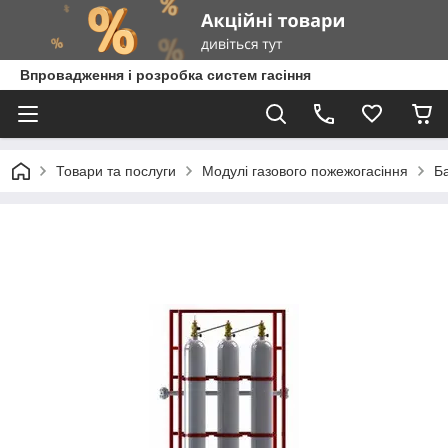
Впровадження і розробка систем гасіння
Товари та послуги
Модулі газового пожежогасіння
Б