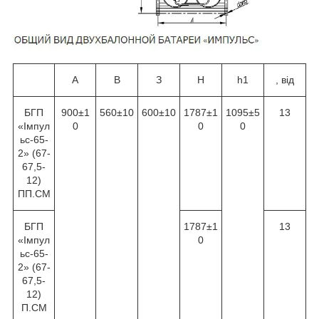
А
В
З
Н
h1
, від
БГП
900±1
560±10
600±10
1787±1
1095±5
13
«Імпул
0
0
0
ьс-65-
2» (67-
67,5-
12)
ПП.СМ
БГП
1787±1
13
«Імпул
0
ьс-65-
2» (67-
67,5-
12)
П.СМ