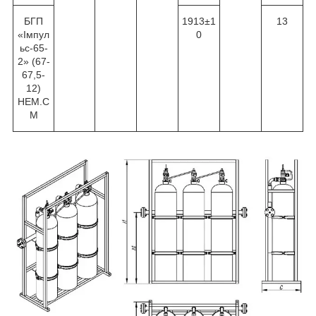
БГП
1913±1
13
«Імпул
0
ьс-65-
2» (67-
67,5-
12)
НЕМ.С
М