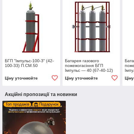
БГП "Імпульс-100-3" (42-
Батарея газового
Бата
100-33) П.СМ.50
пожежогасіння БГП
поже
Імпульс — 40 (67-40-12)
Імпу
Ціну уточнюйте
Ціну уточнюйте
Цін
Акційні пропозиції та новинки
Топ продажів
Подарунок