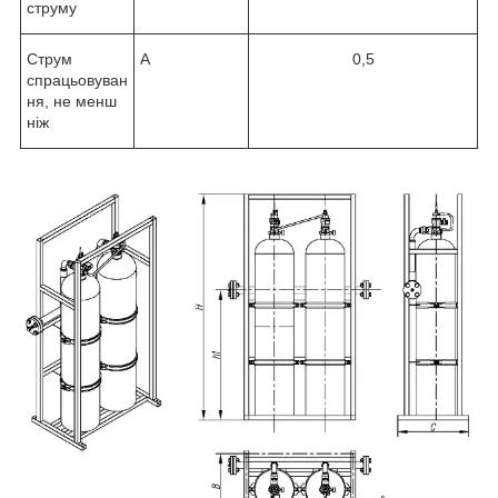
струму
Струм
А
0,5
спрацьовуван
ня, не менш
ніж