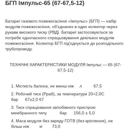
БГП Імпульс-65 (67-67,5-12)
Батареї газового пожежогасіння «Імпульс» (БГП) — набір
модулів пожежогасіння, об'єднаних в один колектор через
рукави високого тиску (РВД). Батареї застосовуються за
потреби одночасного спрацьовування декількох модулів
пожежогасіння. Колектор БГП під'єднується до розподільного
трубопроводу.
ТЕХНІЧНІ ХАРАКТЕРИСТИКИ МОДУЛЯ Імпульс — 65 (67-
67,5-12)
Місткість балона, не менш ніж л 67,5
Робочий тиск (Рраб), за температури 20+2,0С
бар 67±2,0 67
Тиск спрацювання запобіжного пристрою
мембранного типу бар 156,0 ± 5,0
Маса модуля без заряду ГОТВ (без кріплення), не
більш ніж кг 73,0